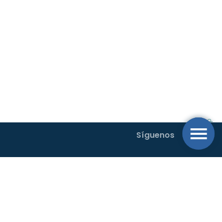
Síguenos
Buscamos el desarrollo sostenible con un sistema operativo de
movilidad al transporte rural y urbano en el Oriente Antioqueño.
Código Postal 054040.
Horarios de atención: Lun. – Vie: 7.00 am
a 5.00 pm.