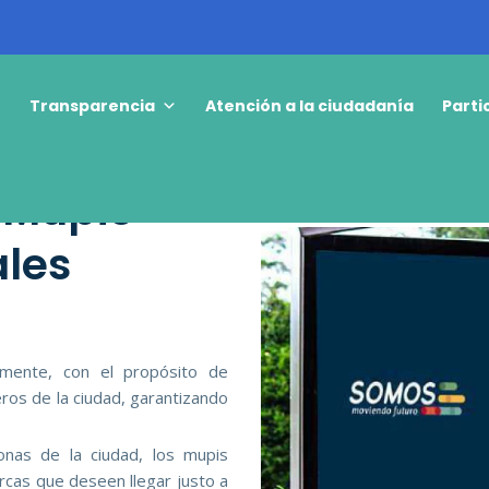
o
Transparencia
Atención a la ciudadanía
Parti
 Mupis
les
camente, con el propósito de
ros de la ciudad, garantizando
onas de la ciudad, los mupis
arcas que deseen llegar justo a