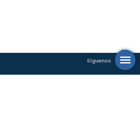
Síguenos
Buscamos el desarrollo sostenible con un sistema operativo de
movilidad al transporte rural y urbano en el Oriente Antioqueño.
Código Postal 054040.
Horarios de atención: Lun. – Vie: 7.00 am
a 5.00 pm.
Dirección