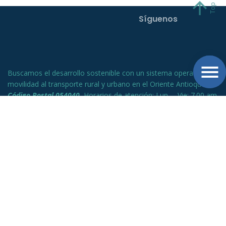
Síguenos
Buscamos el desarrollo sostenible con un sistema operativo de
movilidad al transporte rural y urbano en el Oriente Antioqueño.
Código Postal 054040.
Horarios de atención: Lun. – Vie: 7.00 am
a 5.00 pm.
Dirección
Calle 42 # 69a 55
El Porvenir, Rionegro - Ant.
+57 (604) 520 4060 Ext 2100 - línea anticorrupción:
+57 (604) 520 4060
Notificaciones judiciales: