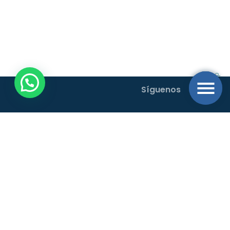
Síguenos
Buscamos el desarrollo sostenible con un sistema operativo de
movilidad al transporte rural y urbano en el Oriente Antioqueño.
Código Postal 054040.
Horarios de atención: Lun. – Vie: 7.00 am
a 5.00 pm.
Dirección
Calle 42 # 69a 55