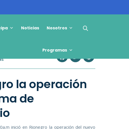
cipa
Noticias
Nosotros
COMPARTE ESTE ARTÍCULO !
Programas
as
gro la operación
ema de
io
0a.m inició en Rionegro la operación del nuevo