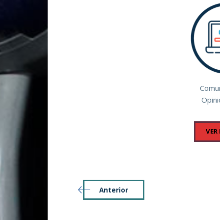
Comun
Opini
VER
Anterior