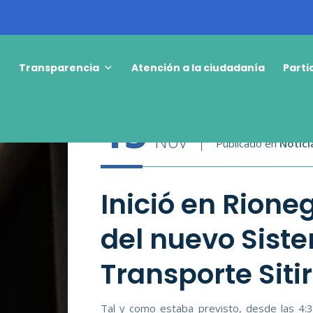
o
Transparencia
Atención a la ciudadanía
Parti
15
Nov
Publicado en
Notici
Inició en Rione
del nuevo Sist
Transporte Sitir
Tal y como estaba previsto, desde las 4:3