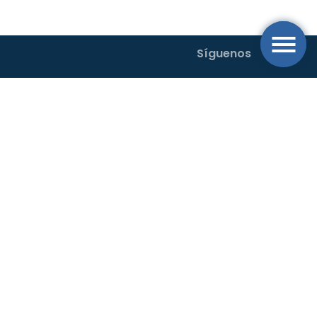
Síguenos
Buscamos el desarrollo sostenible con un sistema operativo de
movilidad al transporte rural y urbano en el Oriente Antioqueño.
Código Postal 054040.
Horarios de atención: Lun. – Vie: 7.00 am
a 5.00 pm.
Dirección
Calle 42 # 69a 55
El Porvenir, Rionegro - Ant.
+57 (604) 520 4060 Ext 2100 - línea anticorrupción:
+57 (604) 520 4060