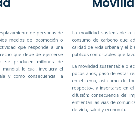
ad
Movilid
 desplazamiento de personas de
La movilidad sustentable o 
opios medios de locomoción o
consumo de carbono que adem
actividad que responde a una
calidad de vida urbana y el bi
erecho que debe de ejercerse
públicos confortables que favo
io se producen millones de
La movilidad sustentable o ec
mundial, lo cual, involucra el
pocos años, pasó de estar rest
la y como consecuencia, la
en el tema, así como de tom
respecto-, a insertarse en e
difusión; consecuencia del i
enfrentan las vías de comunica
de vida, salud y economía.