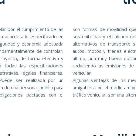
lar por el cumplimiento de las
Son formas de movilidad que
ea acorde a lo especificado en
sostenibilidad y el cuidado 
seguridad y economía adecuada
alternativos de transporte so
fundamentalmente de controlar,
autos, motos y trenes eléctr
proyecto, de forma efectiva y
último, una muy buena opción 
todas las especificaciones
reduciendo las emisiones de 
trativas, legales, financieras,
vehicular.
. Puede ser realizada por un
Algunas ventajas de los med
ón de una persona jurídica para
amigables con el medio ambien
obligaciones pactadas con el
tráfico vehicular, son una alter