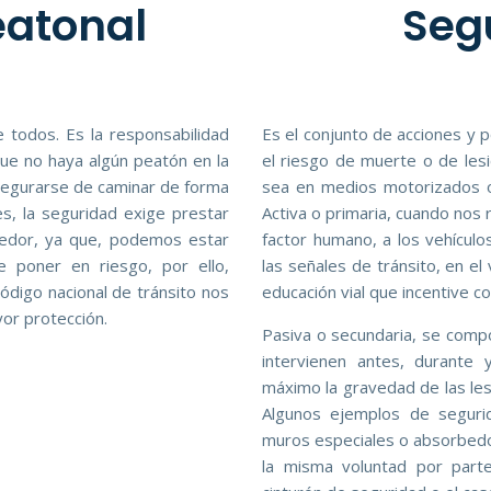
eatonal
Seg
e todos. Es la responsabilidad
Es el conjunto de acciones y po
que no haya algún peatón en la
el riesgo de muerte o de les
asegurarse de caminar de forma
sea en medios motorizados o
es, la seguridad exige prestar
Activa o primaria, cuando nos 
dedor, ya que, podemos estar
factor humano, a los vehículo
 poner en riesgo, por ello,
las señales de tránsito, en el
digo nacional de tránsito nos
educación vial que incentive 
or protección.
Pasiva o secundaria, se comp
intervienen antes, durante 
máximo la gravedad de las les
Algunos ejemplos de segurid
muros especiales o absorbedor
la misma voluntad por parte