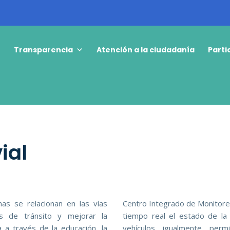
o
Transparencia
Atención a la ciudadanía
Parti
ial
nas se relacionan en las vías
Centro Integrado de Monitore
es de tránsito y mejorar la
tiempo real el estado de la
ra a través de la educación, la
vehículos, igualmente, per