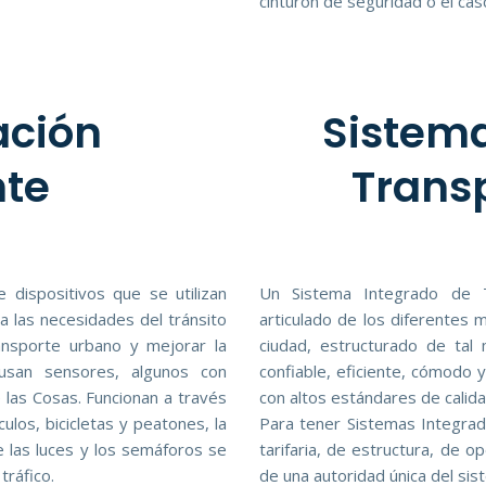
cinturón de seguridad o el cas
ación
Sistema
nte
Transp
 dispositivos que se utilizan
Un Sistema Integrado de T
a las necesidades del tránsito
articulado de los diferentes
ansporte urbano y mejorar la
ciudad, estructurado de tal
 usan sensores, algunos con
confiable, eficiente, cómodo
de las Cosas. Funcionan a través
con altos estándares de calida
los, bicicletas y peatones, la
Para tener Sistemas Integrad
e las luces y los semáforos se
tarifaria, de estructura, de 
tráfico.
de una autoridad única del sis