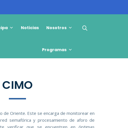
cipa
Noticias
Nosotros
Glosario SOMOS
Programas
CIMO
o de Oriente. Este se encarga de monitorear en
 red semafórica y procesamiento de aforo de
mite verificar que se encuentren en óptimas